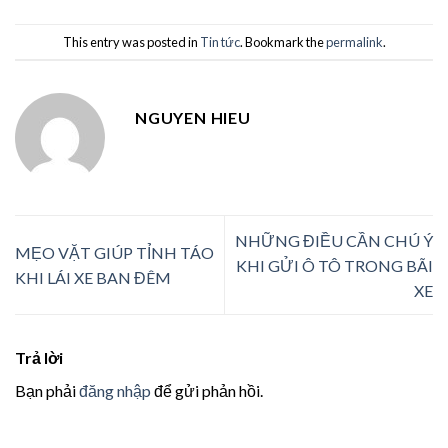
This entry was posted in
Tin tức
. Bookmark the
permalink
.
NGUYEN HIEU
NHỮNG ĐIỀU CẦN CHÚ Ý
MẸO VẶT GIÚP TỈNH TÁO
KHI GỬI Ô TÔ TRONG BÃI
KHI LÁI XE BAN ĐÊM
XE
Trả lời
Bạn phải
đăng nhập
để gửi phản hồi.