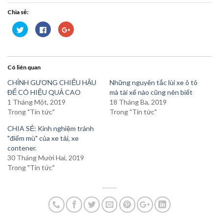
Chia sẻ:
Bấm
Nhấn
Bấm
để
vào
để
chia
chia
chia
sẻ
sẻ
sẻ
trên
trên
trên
Twitter
Facebook
Google+
(Opens
(Opens
(Opens
Có liên quan
in
in
in
new
new
new
window)
window)
window)
CHỈNH GƯƠNG CHIẾU HẬU
Những nguyên tắc lùi xe ô tô
ĐỂ CÓ HIỆU QUẢ CAO
mà tài xế nào cũng nên biết
1 Tháng Một, 2019
18 Tháng Ba, 2019
Trong "Tin tức"
Trong "Tin tức"
CHIA SẺ: Kinh nghiệm tránh
"điểm mù" của xe tải, xe
contener.
30 Tháng Mười Hai, 2019
Trong "Tin tức"