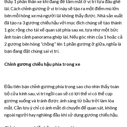
thấy 1 phần thân xe khi đang để tầm mắt ở vị trí tựa đầu ghế
lái. Cách chỉnh gương ở vị trí này sẽ tạo ra một điểm mù lớn
bên mỗi hông xe mà người lái không thấy được. Nhà sản xuất
đã tạo ra 3 gương chiếu hậu với mục đích chúng sẽ tạo thành
1 góc rộng cho tài xế quan sát phía sau xe, tựa như một bức
ảnh toàn cảnh panorama ghép lại. Nếu góc nhìn của 1 hoặc cả
2 gương bên hông “chồng” lên 1 phần gương ở giữa, nghĩa là
bạn đang đặt chúng sai vị trí.
Chỉnh gương chiếu hậu phía trong xe
Đầu tiên bạn chỉnh gương phía trong sao cho nhìn thấy toàn
bộ cửa kính sau, vị trí ngồi cao sẽ có lợi thế vì có thể cụp
gương xuống và tránh được ánh sáng từ bầu trời làm lóa
mắt. Cần lưu ý chỉ có ánh mắt di chuyển để quan sát, không
ngoài người hay nghiêng đầu khi sử dụng gương chiếu hậu.