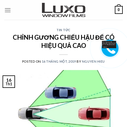
Skip
0
to
content
TIN TỨC
CHỈNH GƯƠNG CHIẾU HẬU ĐỂ CÓ
HIỆU QUẢ CAO
POSTED ON
16 THÁNG MỘT, 2019
BY
NGUYEN HIEU
16
Th1