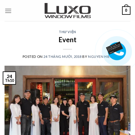
Skip
0
to
content
THƯ VIỆN
Event
POSTED ON
24 THÁNG MƯỜI, 2018
BY
NGUYEN HIEU
24
Th10