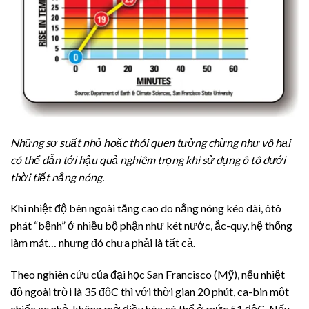
Những sơ suất nhỏ hoặc thói quen tưởng chừng như vô hại
có thể dẫn tới hậu quả nghiêm trọng khi sử dụng ô tô dưới
thời tiết nắng nóng.
Khi nhiệt độ bên ngoài tăng cao do nắng nóng kéo dài, ôtô
phát “bệnh” ở nhiều bộ phận như két nước, ắc-quy, hệ thống
làm mát… nhưng đó chưa phải là tất cả.
Theo nghiên cứu của đại học San Francisco (Mỹ), nếu nhiệt
độ ngoài trời là 35 độC thì với thời gian 20 phút, ca-bin một
chiếc xe nhỏ, không mở điều hòa có thể ở mức 51 độC. Nếu