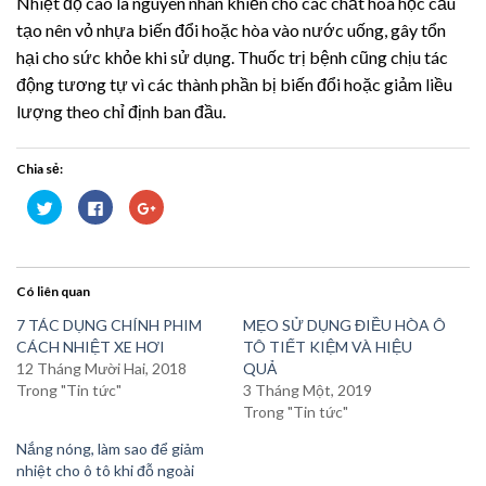
Nhiệt độ cao là nguyên nhân khiến cho các chất hóa học cấu
tạo nên vỏ nhựa biến đổi hoặc hòa vào nước uống, gây tổn
hại cho sức khỏe khi sử dụng. Thuốc trị bệnh cũng chịu tác
động tương tự vì các thành phần bị biến đổi hoặc giảm liều
lượng theo chỉ định ban đầu.
Chia sẻ:
Bấm
Nhấn
Bấm
để
vào
để
chia
chia
chia
sẻ
sẻ
sẻ
trên
trên
trên
Twitter
Facebook
Google+
(Opens
(Opens
(Opens
Có liên quan
in
in
in
new
new
new
window)
window)
window)
7 TÁC DỤNG CHÍNH PHIM
MẸO SỬ DỤNG ĐIỀU HÒA Ô
CÁCH NHIỆT XE HƠI
TÔ TIẾT KIỆM VÀ HIỆU
12 Tháng Mười Hai, 2018
QUẢ
Trong "Tin tức"
3 Tháng Một, 2019
Trong "Tin tức"
Nắng nóng, làm sao để giảm
nhiệt cho ô tô khi đỗ ngoài