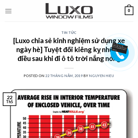
Skip
0
to
content
TIN TỨC
[Luxo chia sẻ kinh nghiệm sử dụng xe
ngày hè] Tuyệt đối kiêng kỵ những
điều sau khi đi ô tô trời nắng nóng
POSTED ON
22 THÁNG NĂM, 2019
BY
NGUYEN HIEU
22
Th5