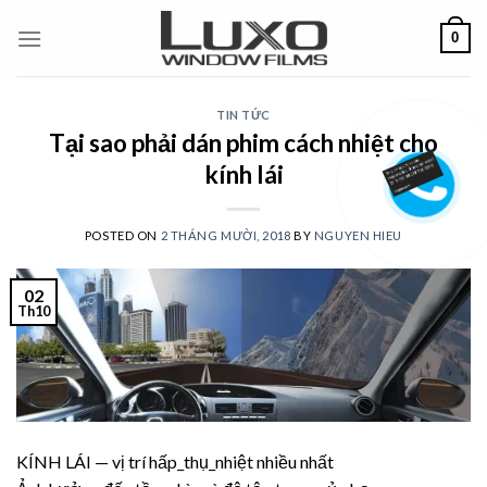
Skip
0
to
content
TIN TỨC
Tại sao phải dán phim cách nhiệt cho
kính lái
POSTED ON
2 THÁNG MƯỜI, 2018
BY
NGUYEN HIEU
02
Th10
KÍNH LÁI — vị trí hấp_thụ_nhiệt nhiều nhất