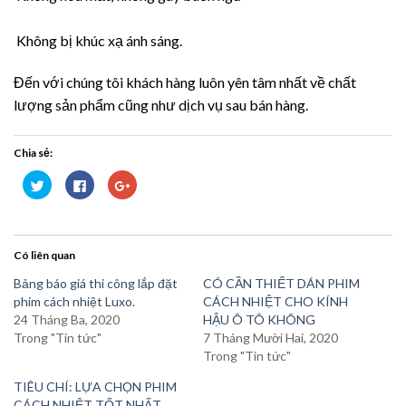
Không bị khúc xạ ánh sáng.
Đến với chúng tôi khách hàng luôn yên tâm nhất về chất
lượng sản phẩm cũng như dịch vụ sau bán hàng.
Chia sẻ:
Bấm
Nhấn
Bấm
để
vào
để
chia
chia
chia
sẻ
sẻ
sẻ
trên
trên
trên
Twitter
Facebook
Google+
(Opens
(Opens
(Opens
Có liên quan
in
in
in
new
new
new
window)
window)
window)
Bảng báo giá thi công lắp đặt
CÓ CẦN THIẾT DÁN PHIM
phim cách nhiệt Luxo.
CÁCH NHIỆT CHO KÍNH
24 Tháng Ba, 2020
HẬU Ô TÔ KHÔNG
Trong "Tin tức"
7 Tháng Mười Hai, 2020
Trong "Tin tức"
TIÊU CHÍ: LỰA CHỌN PHIM
CÁCH NHIỆT TỐT NHẤT