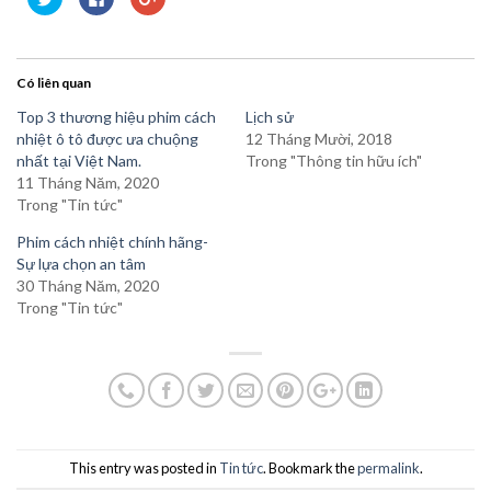
để
vào
để
chia
chia
chia
sẻ
sẻ
sẻ
trên
trên
trên
Twitter
Facebook
Google+
(Opens
(Opens
(Opens
Có liên quan
in
in
in
new
new
new
window)
window)
window)
Top 3 thương hiệu phim cách
Lịch sử
nhiệt ô tô được ưa chuộng
12 Tháng Mười, 2018
nhất tại Việt Nam.
Trong "Thông tin hữu ích"
11 Tháng Năm, 2020
Trong "Tin tức"
Phim cách nhiệt chính hãng-
Sự lựa chọn an tâm
30 Tháng Năm, 2020
Trong "Tin tức"
This entry was posted in
Tin tức
. Bookmark the
permalink
.