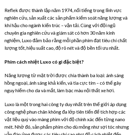
Reflek được thành lập năm 1974, nổi tiếng trong lĩnh vực
nghiên cứu, sản xuất các sản phẩm kiểm soát năng lượng và
khí hậu cho ngành kiến trúc – vận tải. Cùng với đội ngũ
chuyên gia nghiên cứu và giám sát có hơn 30 năm kinh
nghiệm, Luxo đảm bảo rằng mỗi phần phim đạt tiêu chí chất
lượng tốt, hiệu suất cao, độ rõ nét và độ bền tối ưu nhất.
Phim cách nhiệt Luxo có gì đặc biệt?
Năng lượng từ mặt trời được chia thành ba loại: ánh sáng
hồng ngoại, ánh sáng khả kiến, và tia cực tím – có thể gây
nguy hiểm cho da và mắt, làm bạc màu nội thất xe hơi.
Luxo là một trong hai công ty duy nhất trên thế giới áp dụng
công nghệ phun chân không đa lớp tiên tiến để tích hợp các
vật liệu quý vào màng phim với độ chính xác đến từng nano
mét. Nhờ đó, sản phẩm phim cho dù mỏng như sợi tóc nhưng
vẫn đáp ứng được các tiêu chí cao như độ cách nhiệt đến