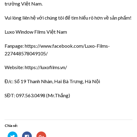
trường Việt Nam.
Vui lòng liên hệ với chúng tôi để tìm hiểu rõ hơn về sản phẩm!
Luxo Window Films Việt Nam
Fanpage: https://www.facebook.com/Luxo-Films-
227448578049105/
Website: https://luxofilms.vn/
Đ/c: Số 19 Thanh Nhàn, Hai Bà Trưng, Hà Nội
SĐT: 097.563.0498 (Mr.Thắng)
Chia sẻ:
Bấm
Nhấn
Bấm