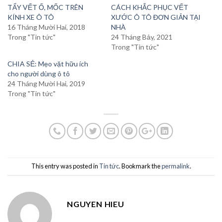
window)
window)
window)
TẨY VẾT Ố, MỐC TRÊN
CÁCH KHẮC PHỤC VẾT
KÍNH XE Ô TÔ
XƯỚC Ô TÔ ĐƠN GIẢN TẠI
16 Tháng Mười Hai, 2018
NHÀ
Trong "Tin tức"
24 Tháng Bảy, 2021
Trong "Tin tức"
CHIA SẺ: Mẹo vặt hữu ích
cho người dùng ô tô
24 Tháng Mười Hai, 2019
Trong "Tin tức"
This entry was posted in
Tin tức
. Bookmark the
permalink
.
NGUYEN HIEU