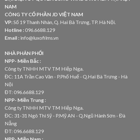
NAM
CÔNG TY CỔ PHẦN JD VIỆT NAM
VP:
Số 19 Thanh Nhàn, Q. Hai Bà Trưng, TP. Hà Nội.
Hotline :
096.6688.129
Email :
info@luxofilms.vn
NHÀ PHÂN PHỐI
NPP- Miền Bắc :
Công ty TNHH MTV TM Hiệp Nga.
ĐC: 11A Trần Cao Vân - P.Phố Huế - Q.Hai Bà Trưng - Hà
Nội
ĐT: 096.6688.129
NPP- Miền Trung :
Công ty TNHH MTV TM Hiệp Nga.
ĐC: 31-31 Ngô Thì Sỹ - P.Mỹ AN - Q.Ngũ Hành Sơn - Đà
Nẵng
ĐT: 096.6688.129
NPP- Miền Nam :