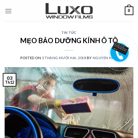
Skip
0
to
content
TIN TỨC
MẸO BẢO DƯỠNG KÍNH Ô TÔ
POSTED ON
3 THÁNG MƯỜI HAI, 2018
BY
NGUYEN HIEU
03
Th12