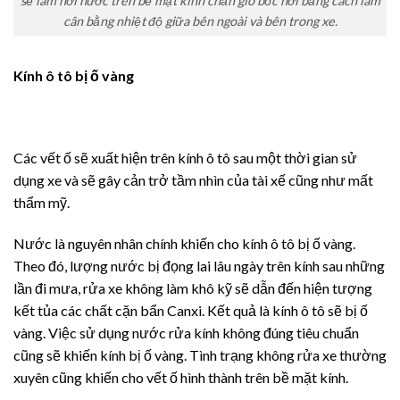
sẽ làm hơi nước trên bề mặt kính chắn gió bốc hơi bằng cách làm
cân bằng nhiệt độ giữa bên ngoài và bên trong xe.
Kính ô tô bị ố vàng
Các vết ố sẽ xuất hiện trên kính ô tô sau một thời gian sử
dụng xe và sẽ gây cản trở tầm nhìn của tài xế cũng như mất
thẩm mỹ.
Nước là nguyên nhân chính khiến cho kính ô tô bị ố vàng.
Theo đó, lượng nước bị đọng lai lâu ngày trên kính sau những
lần đi mưa, rửa xe không làm khô kỹ sẽ dẫn đến hiện tượng
kết tủa các chất cặn bẩn Canxi. Kết quả là kính ô tô sẽ bị ố
vàng. Việc sử dụng nước rửa kính không đúng tiêu chuẩn
cũng sẽ khiến kính bị ố vàng. Tình trạng không rửa xe thường
xuyên cũng khiến cho vết ố hình thành trên bề mặt kính.