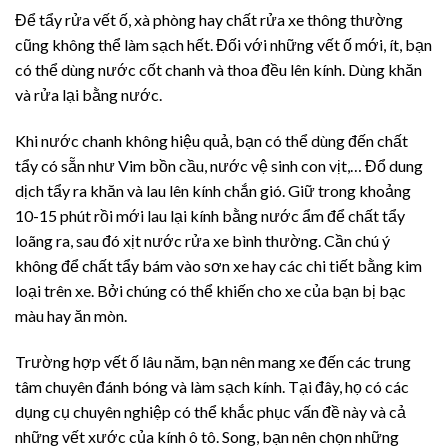
Để tẩy rửa vết ố, xà phòng hay chất rửa xe thông thường
cũng không thể làm sạch hết. Đối với những vết ố mới, ít, bạn
có thể dùng nước cốt chanh và thoa đều lên kính. Dùng khăn
và rửa lại bằng nước.
Khi nước chanh không hiệu quả, bạn có thể dùng đến chất
tẩy có sẵn như Vim bồn cầu, nước vệ sinh con vịt,… Đổ dung
dịch tẩy ra khăn và lau lên kính chắn gió. Giữ trong khoảng
10-15 phút rồi mới lau lại kính bằng nước ẩm để chất tẩy
loãng ra, sau đó xịt nước rửa xe bình thường. Cần chú ý
không để chất tẩy bám vào sơn xe hay các chi tiết bằng kim
loại trên xe. Bởi chúng có thể khiến cho xe của bạn bị bạc
màu hay ăn mòn.
Trường hợp vết ố lâu năm, bạn nên mang xe đến các trung
tâm chuyên đánh bóng và làm sạch kính. Tại đây, họ có các
dụng cụ chuyên nghiệp có thể khắc phục vấn đề này và cả
những vết xước của kính ô tô. Song, bạn nên chọn những