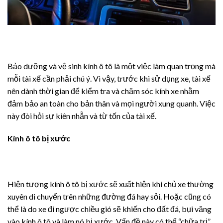
Bảo dưỡng và vệ sinh kính ô tô là một việc làm quan trọng mà
mỗi tài xế cần phải chú ý. Vì vậy, trước khi sử dụng xe, tài xế
nên dành thời gian để kiểm tra và chăm sóc kính xe nhằm
đảm bảo an toàn cho bản thân và mọi người xung quanh. Việc
này đòi hỏi sự kiên nhẫn và từ tốn của tài xế.
Kính ô tô bị xước
Hiện tượng kính ô tô bị xước sẽ xuất hiện khi chủ xe thường
xuyên di chuyển trên những đường đá hay sỏi. Hoặc cũng có
thể là do xe đi ngược chiều gió sẽ khiến cho đất đá, bụi văng
vào kính ô tô và làm nó bị xước. Vấn đề này có thể “chữa trị”