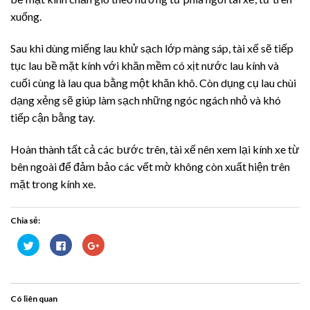
xuống.
Sau khi dùng miếng lau khử sạch lớp màng sáp, tài xế sẽ tiếp
tục lau bề mặt kính với khăn mềm có xịt nước lau kính và
cuối cùng là lau qua bằng một khăn khô. Còn dụng cụ lau chùi
dạng xẻng sẽ giúp làm sạch những ngóc ngách nhỏ và khó
tiếp cận bằng tay.
Hoàn thành tất cả các bước trên, tài xế nên xem lại kính xe từ
bên ngoài để đảm bảo các vết mờ không còn xuất hiện trên
mặt trong kính xe.
Chia sẻ:
Bấm
Nhấn
Bấm
để
vào
để
chia
chia
chia
sẻ
sẻ
sẻ
trên
trên
trên
Twitter
Facebook
Google+
(Opens
(Opens
(Opens
Có liên quan
in
in
in
new
new
new