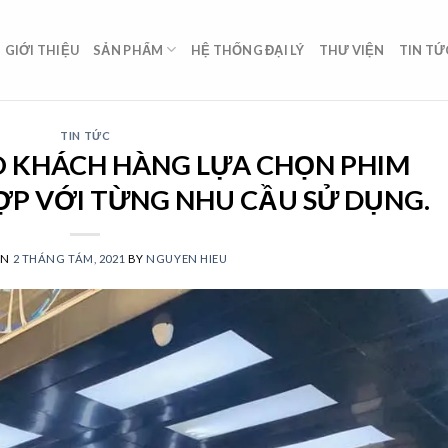
GIỚI THIỆU
SẢN PHẨM
HỆ THỐNG ĐẠI LÝ
THƯ VIỆN
TIN TỨ
TIN TỨC
O KHÁCH HÀNG LỰA CHỌN PHIM
ỢP VỚI TỪNG NHU CẦU SỬ DỤNG.
ON
2 THÁNG TÁM, 2021
BY
NGUYEN HIEU