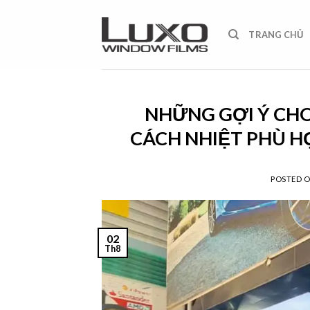
Skip
to
TRANG CHỦ
content
NHỮNG GỢI Ý CH
CÁCH NHIỆT PHÙ H
POSTED 
02
Th8