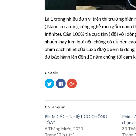
Là 1 trong nhiều đơn vị trên thị trường hiệ
( Nano ceramic), công nghệ men gốm nano thông
Infinite). Cản 100% tia cực tím ( đối với
nhuộm hay kim loại nên chúng có độ bền cao
phim cách nhiêt của Luxo được xem là dòng phi
độ bảo hành lên đến 10 năm chúng tối cam kế
Chia sẻ:
Bấm
Nhấn
Bấm
để
vào
để
chia
chia
chia
sẻ
sẻ
sẻ
trên
trên
trên
Twitter
Facebook
Google+
(Opens
(Opens
(Opens
Có liên quan
in
in
in
new
new
new
window)
window)
window)
PHIM CÁCH NHIỆT CÓ CHỐNG
Phim cá
LÓA?
chọn a
6 Tháng Mười, 2020
30 Thá
Trong "Tin tức"
Trong "