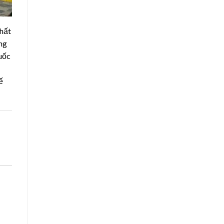
hất
̀ng
uốc
ế