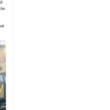
ổ
 cho
ài