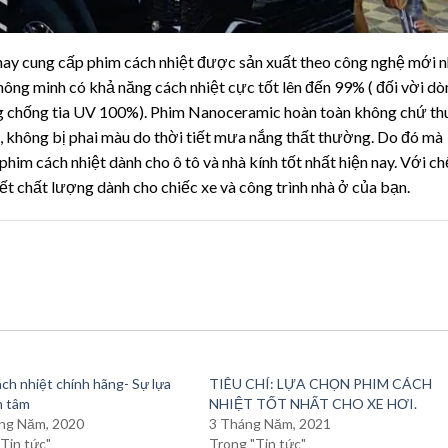
n nay cung cấp phim cách nhiệt được sản xuất theo công nghệ mới n
 minh có khả năng cách nhiệt cực tốt lên đến 99% ( đối vời do
 dòng chống tia UV 100%). Phim Nanoceramic hoàn toàn không chứ th
, không bị phai màu do thời tiết mưa nắng thất thường. Do đó mà
m cách nhiệt dành cho ô tô và nhà kính tốt nhất hiện nay. Với ch
t chất lượng dành cho chiếc xe và công trình nhà ở của bạn.
ch nhiệt chính hãng- Sự lựa
TIÊU CHÍ: LỰA CHỌN PHIM CÁCH
n tâm
NHIỆT TỐT NHẤT CHO XE HƠI.
ng Năm, 2020
3 Tháng Năm, 2021
Tin tức"
Trong "Tin tức"