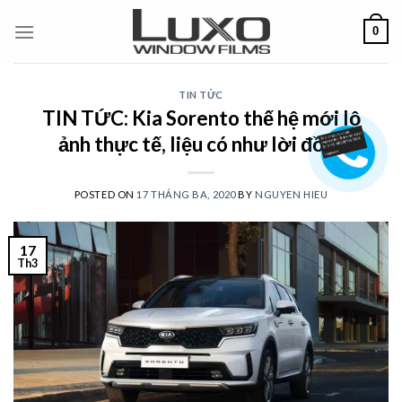
Skip
0
to
content
TIN TỨC
TIN TỨC: Kia Sorento thế hệ mới lộ
ảnh thực tế, liệu có như lời đồn?
POSTED ON
17 THÁNG BA, 2020
BY
NGUYEN HIEU
17
Th3