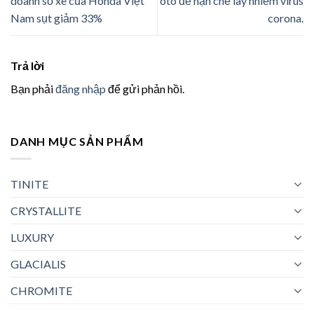
doanh số xe của Honda Việt
ôtô để hạn chế lây nhiễm virus
Nam sụt giảm 33%
corona.
Trả lời
Bạn phải
đăng nhập
để gửi phản hồi.
DANH MỤC SẢN PHẨM
TINITE
CRYSTALLITE
LUXURY
GLACIALIS
CHROMITE