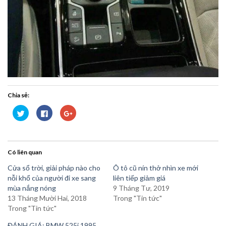
Chia sẻ:
Bấm
Nhấn
Bấm
để
vào
để
chia
chia
chia
sẻ
sẻ
sẻ
trên
trên
trên
Twitter
Facebook
Google+
(Opens
(Opens
(Opens
Có liên quan
in
in
in
new
new
new
window)
window)
window)
Cửa sổ trời, giải pháp nào cho
Ô tô cũ nín thở nhìn xe mới
nỗi khổ của người đi xe sang
liên tiếp giảm giá
mùa nắng nóng
9 Tháng Tư, 2019
13 Tháng Mười Hai, 2018
Trong "Tin tức"
Trong "Tin tức"
ĐÁNH GIÁ: BMW 525i 1995