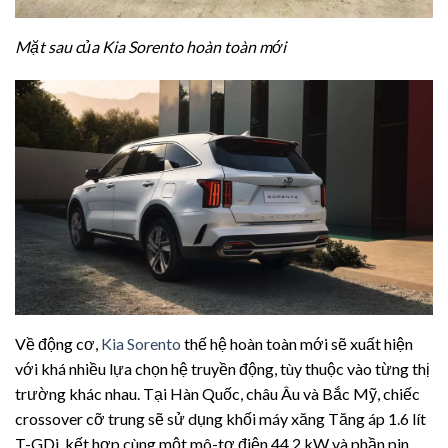
Mặt sau của Kia Sorento hoàn toàn mới
Về động cơ,
Kia Sorento
thế hệ hoàn toàn mới sẽ xuất hiện
với khá nhiều lựa chọn hệ truyền động, tùy thuộc vào từng thị
trường khác nhau. Tại Hàn Quốc, châu Âu và Bắc Mỹ, chiếc
crossover cỡ trung sẽ sử dụng khối máy xăng Tăng áp 1.6 lít
T-GDi, kết hợp cùng một mô-tơ điện 44,2 kW và phần pin