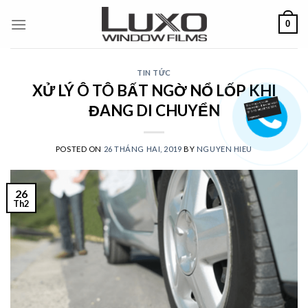
Skip
0
to
content
TIN TỨC
XỬ LÝ Ô TÔ BẤT NGỜ NỔ LỐP KHI
ĐANG DI CHUYỂN
POSTED ON
26 THÁNG HAI, 2019
BY
NGUYEN HIEU
26
Th2