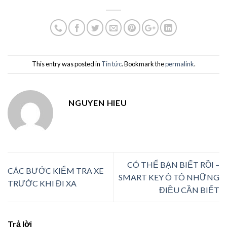
This entry was posted in
Tin tức
. Bookmark the
permalink
.
NGUYEN HIEU
CÓ THỂ BẠN BIẾT RỒI –
CÁC BƯỚC KIỂM TRA XE
SMART KEY Ô TÔ NHỮNG
TRƯỚC KHI ĐI XA
ĐIỀU CẦN BIẾT
Trả lời