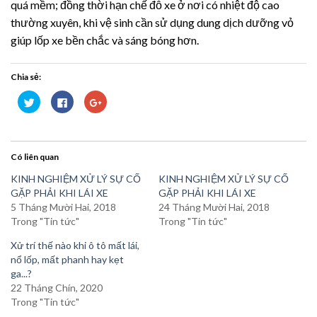
quá mềm; đồng thời hạn chế đỗ xe ở nơi có nhiệt độ cao
thường xuyên, khi vệ sinh cần sử dụng dung dịch dưỡng vỏ
giúp lốp xe bền chắc và sáng bóng hơn.
Chia sẻ:
Bấm
Nhấn
Bấm
để
vào
để
chia
chia
chia
sẻ
sẻ
sẻ
trên
trên
trên
Twitter
Facebook
Google+
(Opens
(Opens
(Opens
Có liên quan
in
in
in
new
new
new
window)
window)
window)
KINH NGHIỆM XỬ LÝ SỰ CỐ
KINH NGHIỆM XỬ LÝ SỰ CỐ
GẶP PHẢI KHI LÁI XE
GẶP PHẢI KHI LÁI XE
5 Tháng Mười Hai, 2018
24 Tháng Mười Hai, 2018
Trong "Tin tức"
Trong "Tin tức"
Xử trí thế nào khi ô tô mất lái,
nổ lốp, mất phanh hay kẹt
ga...?
22 Tháng Chín, 2020
Trong "Tin tức"