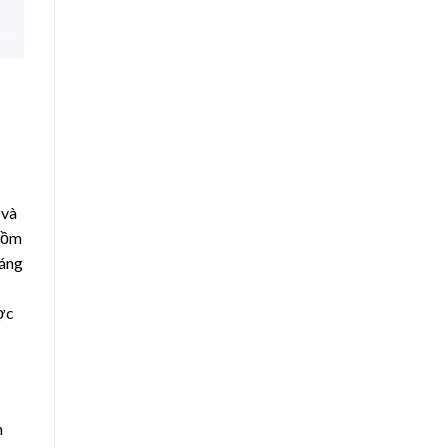
 và
 gồm
sáng
ợc
n