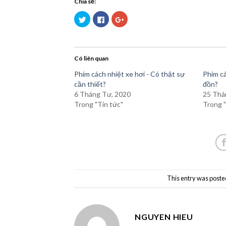
Chia sẻ:
Bấm
Nhấn
Bấm
để
vào
để
chia
chia
chia
sẻ
sẻ
sẻ
trên
trên
trên
Twitter
Facebook
Google+
(Opens
(Opens
(Opens
Có liên quan
in
in
in
new
new
new
window)
window)
window)
Phim cách nhiệt xe hơi - Có thật sự
Phim cá
cần thiết?
đồn?
6 Tháng Tư, 2020
25 Thá
Trong "Tin tức"
Trong "
This entry was poste
NGUYEN HIEU