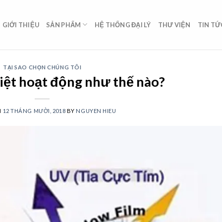
GIỚI THIỆU
SẢN PHẨM
HỆ THỐNG ĐẠI LÝ
THƯ VIỆN
TIN TỨ
TẠI SAO CHỌN CHÚNG TÔI
iệt hoạt động như thế nào?
N
12 THÁNG MƯỜI, 2018
BY
NGUYEN HIEU