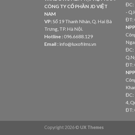
ĐC: 
CÔNG TY CỔ PHẦN JD VIỆT
- Q.
NAM
ĐT:
VP:
Số 19 Thanh Nhàn, Q. Hai Bà
NPP
Trưng, TP. Hà Nội.
Côn
Hotline :
096.6688.129
Nga
Email :
info@luxofilms.vn
ĐC: 
Q.N
ĐT:
NPP
Côn
Kha
ĐC:
4, 
ĐT:
Copyright 2026 ©
UX Themes