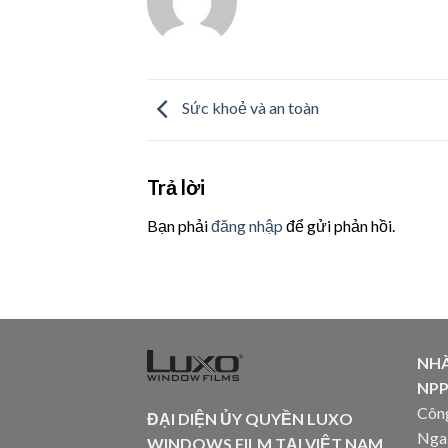
Sức khoẻ và an toàn
Trả lời
Bạn phải
đăng nhập
để gửi phản hồi.
NHÀ
NPP-
Côn
ĐẠI DIỆN ỦY QUYỀN LUXO
Nga
WINDOWS FILM TẠI VIỆT NAM