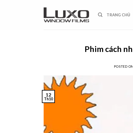
Skip
to
TRANG CHỦ
content
Phim cách nh
POSTED O
12
Th10