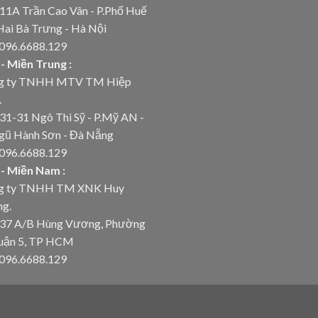
11A Trần Cao Vân - P.Phố Huế
Hai Bà Trưng - Hà Nội
 096.6688.129
- Miền Trung :
g ty TNHH MTV TM Hiệp
.
31-31 Ngô Thì Sỹ - P.Mỹ AN -
gũ Hành Sơn - Đà Nẵng
 096.6688.129
- Miền Nam :
g ty TNHH TM XNK Huy
ng.
 37 A/B Hùng Vương, Phường
Quận 5, TP HCM
 096.6688.129