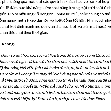
 phủ, thông qua một loạt các quy trình khác nhau, với sự kết hợp
hiết để đảm bảo khả năng kiểm soát năng lượng mặt trời nhất định
giản, tạo ra hiệu ứng đổ bóng như phim lưu trữ, hoặc chúng có thể 
ộng nano-mét, sẽ kéo dài hơn và hoạt động tốt hơn. Phim cách nhi
 chất kết dính mạnh mẽ để ngăn chặn sủi bọt, và trên mặt ngoài v
ặn thiệt hại theo thời gian.
au không?
họn, sự kết hợp của các vật liệu trong đó nó được sáng tác sẽ xá
iều này có nghĩa là bạn có thể chọn phim cách nhiệt tối hơn, loại 
độ ánh sáng khả kiến (như kính râm của bạn), hoặc phim cách nhiệ
ia cực tím mà không làm thay đổi hình dạng ban đầu của xe hơi của
 vật liệu được sử dụng, cũng như quá trình sản xuất theo sau để k
t, có tác dụng quyết định đến hiệu suất của nó. Nếu bạn đang tìm
vượt quá mong đợi của bạn, hãy đảm bảo bạn chọn một thương hi
 trình sản xuất hiện đại. Đảm bảo bạn chọn Luxo Window Films.